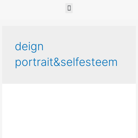
deign
portrait&selfesteem