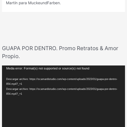
Martín para MuckeundFarben.
GUAPA POR DENTRO. Promo Retratos & Amor
Propio.
R
Media error: Format(s) not supported or source(s) not found
e
Descargar archivo: https://scamardistudio.com/wp-content/uploads/2023/01/guapa-por-dentro-
p
854.mp4?_=1
Descargar archivo: https://scamardistudio.com/wp-content/uploads/2023/01/guapa-por-dentro-
r
854.mp4?_=1
o
d
u
c