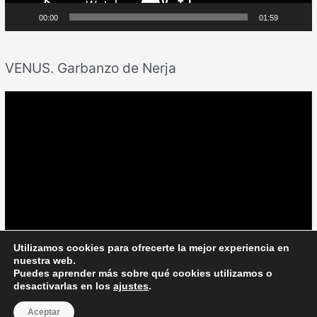
c
00:00
01:59
t
o
r
VENUS. Garbanzo de Nerja
d
e
R
v
e
í
p
d
r
e
o
o
d
u
c
Utilizamos cookies para ofrecerte la mejor experiencia en
00:00
00:35
t
nuestra web.
o
Puedes aprender más sobre qué cookies utilizamos o
desactivarlas en los
ajustes
.
r
Copyright © 2026
Scamardistudio
d
Aceptar