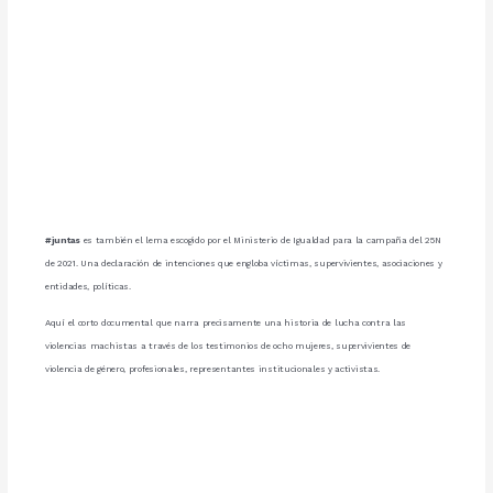
#juntas
es también el lema escogido por el Ministerio de Igualdad para la campaña del 25N
de 2021. Una declaración de intenciones que engloba víctimas, supervivientes, asociaciones y
entidades, políticas.
Aquí el corto documental que narra precisamente una historia de lucha contra las
violencias machistas a través de los testimonios de ocho mujeres, supervivientes de
violencia de género, profesionales, representantes institucionales y activistas.